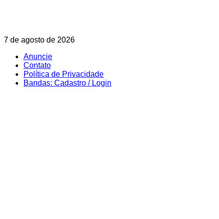
Skip
7 de agosto de 2026
to
Anuncie
content
Contato
Política de Privacidade
Bandas: Cadastro / Login