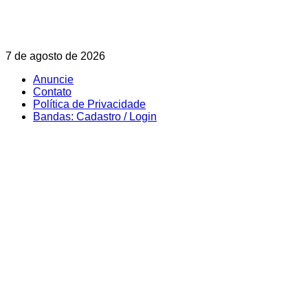
Skip
7 de agosto de 2026
to
Anuncie
content
Contato
Política de Privacidade
Bandas: Cadastro / Login