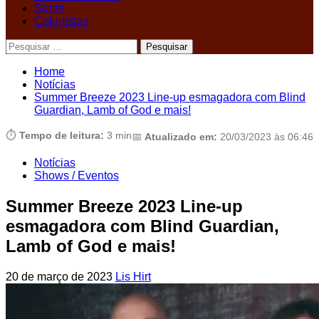
Sobre
Colunistas
Pesquisar
por:
Home
Notícias
Summer Breeze 2023 Line-up esmagadora com Blind
Guardian, Lamb of God e mais!
⏱️
Tempo de leitura:
3 min
📅
Atualizado em:
20/03/2023 às 06:46
Notícias
Shows / Eventos
Summer Breeze 2023 Line-up
esmagadora com Blind Guardian,
Lamb of God e mais!
20 de março de 2023
Lis Hirt