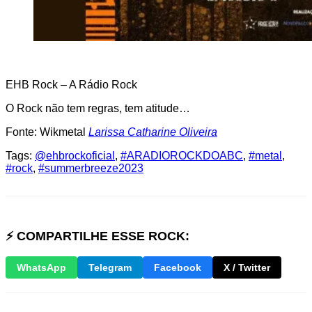
EHB Rock – A Rádio Rock
O Rock não tem regras, tem atitude…
Fonte: Wikmetal
Larissa Catharine Oliveira
Tags:
@ehbrockoficial
,
#ARADIOROCKDOABC
,
#metal
,
#rock
,
#summerbreeze2023
⚡ COMPARTILHE ESSE ROCK:
WhatsApp
Telegram
Facebook
X / Twitter