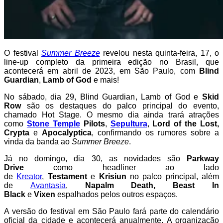
O festival
Summer Breeze
revelou nesta quinta-feira, 17, o
line-up completo da primeira edição no Brasil, que
acontecerá em abril de 2023, em São Paulo, com
Blind
Guardian
,
Lamb of God
e mais!
No sábado, dia 29, Blind Guardian, Lamb of God e
Skid
Row
são os destaques do palco principal do evento,
chamado Hot Stage. O mesmo dia ainda trará atrações
como
Stone Temple
Pilots
,
Sepultura
,
Lord of the Lost,
Crypta
e
Apocalyptica
, confirmando os rumores sobre a
vinda da banda ao
Summer Breeze
.
Já no domingo, dia 30, as novidades são
Parkway
Drive
como headliner ao lado
de
Kreator
,
Testament
e
Krisiun
no palco principal, além
de
Avantasia
,
Napalm Death, Beast In
Black
e
Vixen
espalhados pelos outros espaços.
A versão do festival em São Paulo fará parte do calendário
oficial da cidade e acontecerá anualmente. A organização