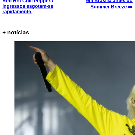
em Brasília antes do
Red Hot Chili Peppers:
Ingressos esgotam-se
Summer Breeze
➡️
rapidamente.
+ notícias