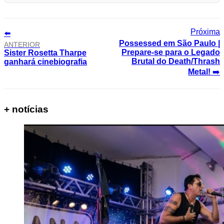
⬅️
Possessed em São Paulo |
ANTERIOR
Prepare-se para o Legado
Sister Rosetta Tharpe
Brutal do Death/Thrash
ganhará cinebiografia
Metal!
➡️
+ notícias