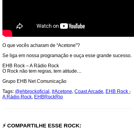
O que vocês acharam de “Acetone”?
Se liga em nossa programação e ouça esse grande sucesso.
EHB Rock – A Rádio Rock
O Rock não tem regras, tem atitude…
Grupo EHB Net Comunicação
Tags:
@ehbrockoficial
,
#Acetone
,
Coast Arcade
,
EHB Rock -
A Rádio Rock
,
EHBRockRio
⚡ COMPARTILHE ESSE ROCK: