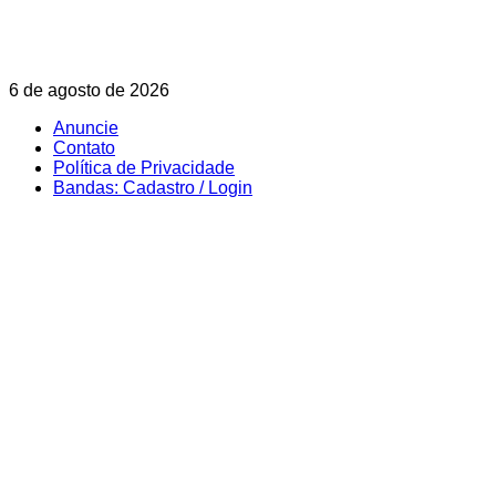
Skip
6 de agosto de 2026
to
Anuncie
content
Contato
Política de Privacidade
Bandas: Cadastro / Login