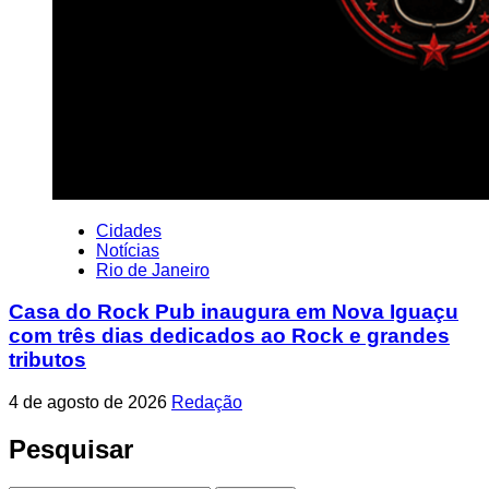
Cidades
Notícias
Rio de Janeiro
Casa do Rock Pub inaugura em Nova Iguaçu
com três dias dedicados ao Rock e grandes
tributos
4 de agosto de 2026
Redação
Pesquisar