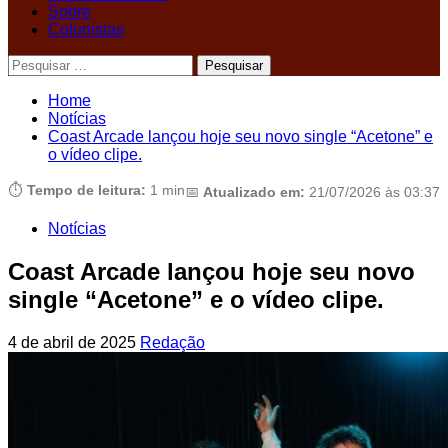
Sobre
Colunistas
Pesquisar
por:
Home
Notícias
Coast Arcade lançou hoje seu novo single “Acetone” e
o vídeo clipe.
⏱️
Tempo de leitura:
1 min
📅
Atualizado em:
21/07/2026 às 03:37
Notícias
Coast Arcade lançou hoje seu novo
single “Acetone” e o vídeo clipe.
4 de abril de 2025
Redação