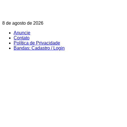
Skip
8 de agosto de 2026
to
Anuncie
content
Contato
Política de Privacidade
Bandas: Cadastro / Login