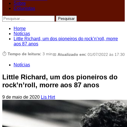
Sobre
Colunistas
Pesquisar
por:
Home
Notícias
Little Richard, um dos pioneiros do rock’n’roll, morre
aos 87 anos
⏱️
Tempo de leitura:
3 min
📅
Atualizado em:
01/07/2022 às 17:30
Notícias
Little Richard, um dos pioneiros do
rock’n’roll, morre aos 87 anos
9 de maio de 2020
Lis Hirt