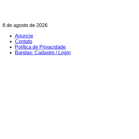
Skip
8 de agosto de 2026
to
Anuncie
content
Contato
Política de Privacidade
Bandas: Cadastro / Login