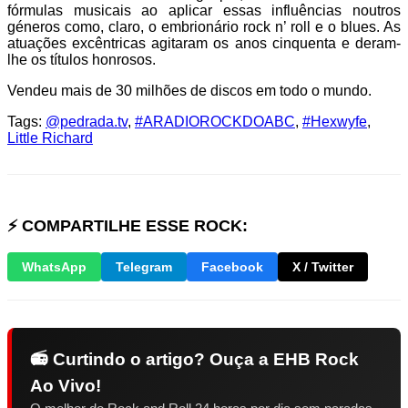
fórmulas musicais ao aplicar essas influências noutros
géneros como, claro, o embrionário rock n’ roll e o blues. As
atuações excêntricas agitaram os anos cinquenta e deram-
lhe os títulos honrosos.
Vendeu mais de 30 milhões de discos em todo o mundo.
Tags:
@pedrada.tv
,
#ARADIOROCKDOABC
,
#Hexwyfe
,
Little Richard
⚡ COMPARTILHE ESSE ROCK:
WhatsApp
Telegram
Facebook
X / Twitter
📻 Curtindo o artigo? Ouça a EHB Rock
Ao Vivo!