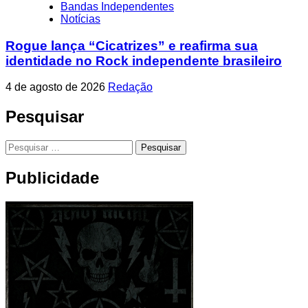
Bandas Independentes
Notícias
Rogue lança “Cicatrizes” e reafirma sua
identidade no Rock independente brasileiro
4 de agosto de 2026
Redação
Pesquisar
Pesquisar
por:
Publicidade