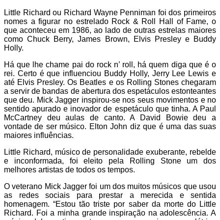
Little Richard ou Richard Wayne Penniman foi dos primeiros
nomes a figurar no estrelado Rock & Roll Hall of Fame, o
que aconteceu em 1986, ao lado de outras estrelas maiores
como Chuck Berry, James Brown, Elvis Presley e Buddy
Holly.
Há que lhe chame pai do rock n’ roll, há quem diga que é o
rei. Certo é que influenciou Buddy Holly, Jerry Lee Lewis e
até Elvis Presley. Os Beatles e os Rolling Stones chegaram
a servir de bandas de abertura dos espetáculos estonteantes
que deu. Mick Jagger inspirou-se nos seus movimentos e no
sentido apurado e inovador de espetáculo que tinha. A Paul
McCartney deu aulas de canto. A David Bowie deu a
vontade de ser músico. Elton John diz que é uma das suas
maiores influências.
Little Richard, músico de personalidade exuberante, rebelde
e inconformada, foi eleito pela Rolling Stone um dos
melhores artistas de todos os tempos.
O veterano Mick Jagger foi um dos muitos músicos que usou
as redes sociais para prestar a merecida e sentida
homenagem. “Estou tão triste por saber da morte do Little
Richard. Foi a minha grande inspiração na adolescência. A