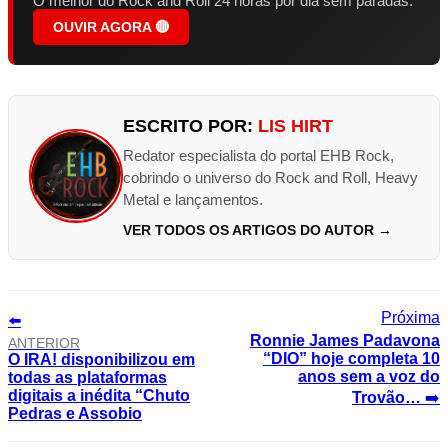
O melhor do Rock and Roll 24 horas por dia sem paradas.
OUVIR AGORA 🔴
ESCRITO POR:
LIS HIRT
Redator especialista do portal EHB Rock,
cobrindo o universo do Rock and Roll, Heavy
Metal e lançamentos.
VER TODOS OS ARTIGOS DO AUTOR →
⬅️
Ronnie James Padavona
ANTERIOR
“DIO” hoje completa 10
O IRA! disponibilizou em
anos sem a voz do
todas as plataformas
digitais a inédita “Chuto
Trovão…
➡️
Pedras e Assobio