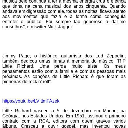
música dele continua a ter a mesma energia crua e elétrica
que tinha na cena musical dos anos cinquenta. Quando
andava em digressão com ele, todas as noites, ficava atento
aos movimentos que fazia e à forma como conseguia
entreter o público. Foi sempre tão generoso a dar-me
conselhos”, em twitter Mick Jagger.
Jimmy Page, o histórico guitarrista dos Led Zeppelin,
também dedicou umas linhas à memória do músico: “RIP
Little Richard. Uma perda muito triste. Os meus
pensamentos estão com a família e com as pessoas mais
próximas. As canções de Little Richard é que foram as
pioneiras do rock n’ roll”.
https://youtu.be/LVIttmFAzek
Little Richard nasceu a 5 de dezembro em Macon, na
Geórgia, nos Estados Unidos. Em 1951, assinou o primeiro
contrato com a RCA, editora com quem gravou vários
álbuns. Cresceu a ouvir gospel, mas inventou novas