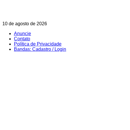
Skip
10 de agosto de 2026
to
Anuncie
content
Contato
Política de Privacidade
Bandas: Cadastro / Login