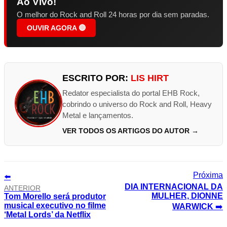
Ao Vivo!
O melhor do Rock and Roll 24 horas por dia sem paradas.
OUVIR AGORA 🔴
ESCRITO POR:
LIS HIRT
Redator especialista do portal EHB Rock,
cobrindo o universo do Rock and Roll, Heavy
Metal e lançamentos.
VER TODOS OS ARTIGOS DO AUTOR →
⬅️
DIA INTERNACIONAL DA
ANTERIOR
MULHER, DIONNE
Tom Morello será produtor
musical executivo no filme
WARWICK
➡️
‘Metal Lords’ da Netflix