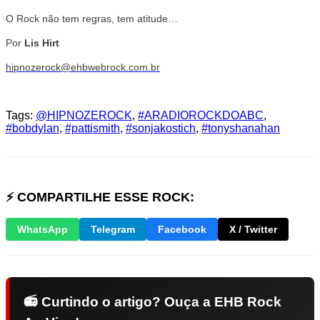
O Rock não tem regras, tem atitude…
Por
Lis Hirt
hipnozerock@ehbwebrock.com.br
Tags:
@HIPNOZEROCK
,
#ARADIOROCKDOABC
,
#bobdylan
,
#pattismith
,
#sonjakostich
,
#tonyshanahan
⚡ COMPARTILHE ESSE ROCK:
WhatsApp
Telegram
Facebook
X / Twitter
📻 Curtindo o artigo? Ouça a EHB Rock