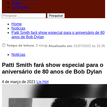
Sobre
Colunistas
Pesquisar
por:
Home
Notícias
Patti Smith fará show especial para o aniversário de 80
anos de Bob Dylan
⏱️
Tempo de leitura:
3 min
📅
Atualizado em:
01/07/2022 às 15:35
Notícias
Patti Smith fará show especial para o
aniversário de 80 anos de Bob Dylan
4 de março de 2021
Lis Hirt