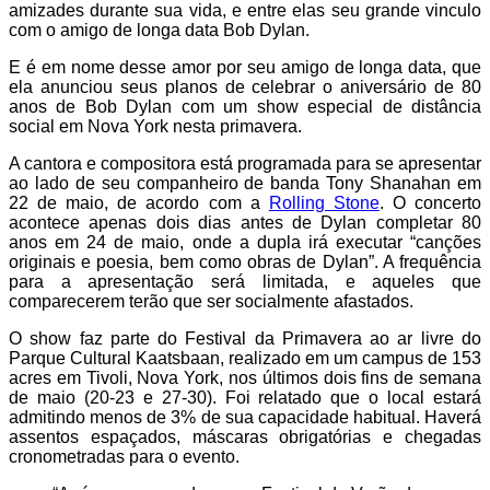
amizades durante sua vida, e entre elas seu grande vinculo
com o amigo de longa data Bob Dylan.
E é em nome desse amor por seu amigo de longa data, que
ela anunciou seus planos de celebrar o aniversário de 80
anos de Bob Dylan com um show especial de distância
social em Nova York nesta primavera.
A cantora e compositora está programada para se apresentar
ao lado de seu companheiro de banda Tony Shanahan em
22 de maio, de acordo com a
Rolling Stone
. O concerto
acontece apenas dois dias antes de Dylan completar 80
anos em 24 de maio, onde a dupla irá executar “canções
originais e poesia, bem como obras de Dylan”. A frequência
para a apresentação será limitada, e aqueles que
comparecerem terão que ser socialmente afastados.
O show faz parte do Festival da Primavera ao ar livre do
Parque Cultural Kaatsbaan, realizado em um campus de 153
acres em Tivoli, Nova York, nos últimos dois fins de semana
de maio (20-23 e 27-30). Foi relatado que o local estará
admitindo menos de 3% de sua capacidade habitual. Haverá
assentos espaçados, máscaras obrigatórias e chegadas
cronometradas para o evento.