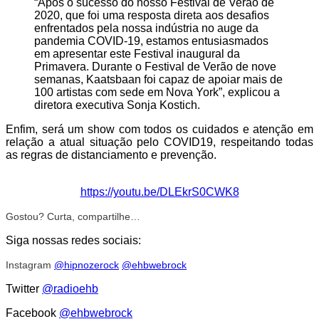
“Após o sucesso do nosso Festival de Verão de
2020, que foi uma resposta direta aos desafios
enfrentados pela nossa indústria no auge da
pandemia COVID-19, estamos entusiasmados
em apresentar este Festival inaugural da
Primavera. Durante o Festival de Verão de nove
semanas, Kaatsbaan foi capaz de apoiar mais de
100 artistas com sede em Nova York”, explicou a
diretora executiva Sonja Kostich.
Enfim, será um show com todos os cuidados e atenção em
relação a atual situação pelo COVID19, respeitando todas
as regras de distanciamento e prevenção.
https://youtu.be/DLEkrS0CWK8
Gostou? Curta, compartilhe…
Siga nossas redes sociais:
Instagram
@hipnozerock
@ehbwebrock
Twitter
@radioehb
Facebook
@ehbwebrock