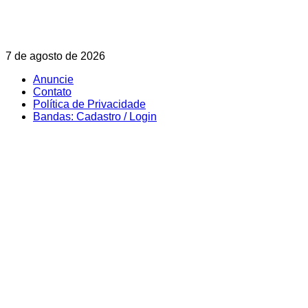
Skip
7 de agosto de 2026
to
Anuncie
content
Contato
Política de Privacidade
Bandas: Cadastro / Login