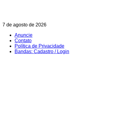
Skip
7 de agosto de 2026
to
Anuncie
content
Contato
Política de Privacidade
Bandas: Cadastro / Login