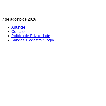
Skip
7 de agosto de 2026
to
Anuncie
content
Contato
Política de Privacidade
Bandas: Cadastro / Login