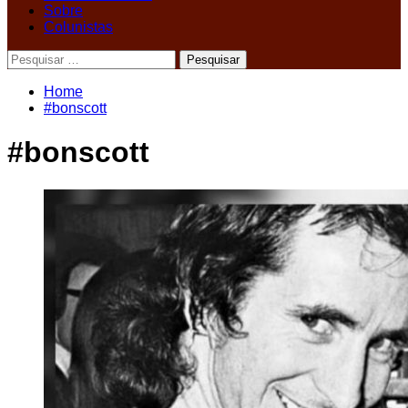
Sobre
Colunistas
Pesquisar
por:
Home
#bonscott
#bonscott