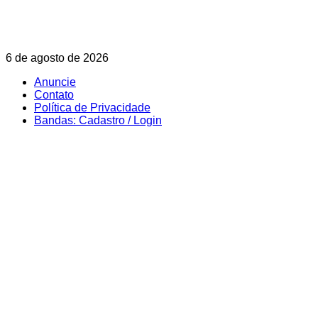
Skip
6 de agosto de 2026
to
Anuncie
content
Contato
Política de Privacidade
Bandas: Cadastro / Login