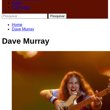
Sobre
Colunistas
Pesquisar
por:
Home
Dave Murray
Dave Murray