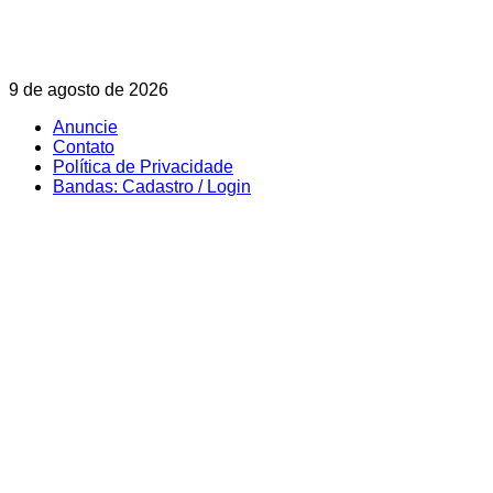
Skip
9 de agosto de 2026
to
Anuncie
content
Contato
Política de Privacidade
Bandas: Cadastro / Login