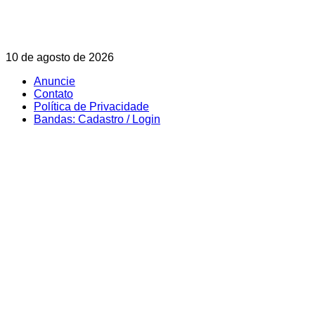
Skip
10 de agosto de 2026
to
Anuncie
content
Contato
Política de Privacidade
Bandas: Cadastro / Login