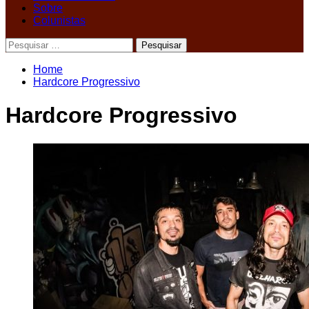
Sobre
Colunistas
Pesquisar
por:
Home
Hardcore Progressivo
Hardcore Progressivo