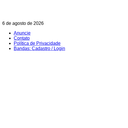
Skip
6 de agosto de 2026
to
Anuncie
content
Contato
Política de Privacidade
Bandas: Cadastro / Login