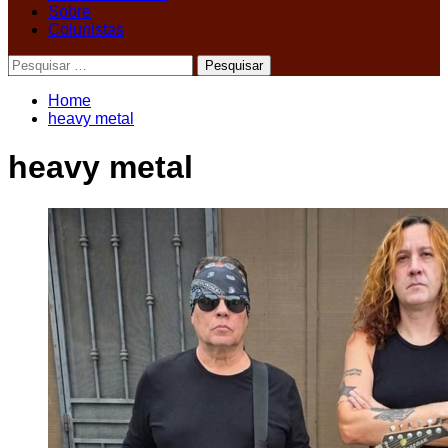
Sobre
Colunistas
Pesquisar
por:
Home
heavy metal
heavy metal