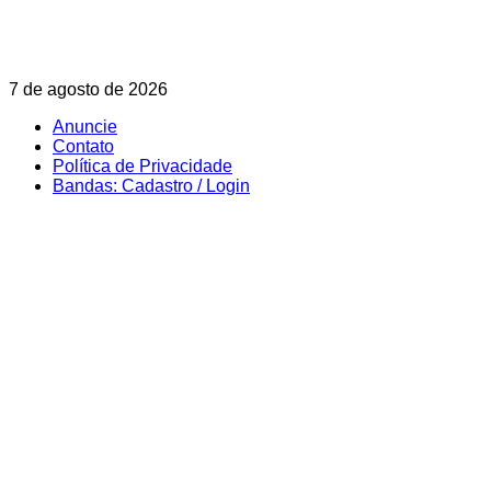
Skip
7 de agosto de 2026
to
Anuncie
content
Contato
Política de Privacidade
Bandas: Cadastro / Login