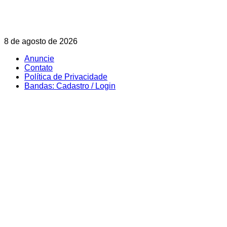
Skip
8 de agosto de 2026
to
Anuncie
content
Contato
Política de Privacidade
Bandas: Cadastro / Login