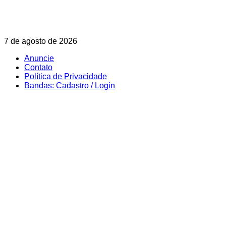
Skip
7 de agosto de 2026
to
Anuncie
content
Contato
Política de Privacidade
Bandas: Cadastro / Login