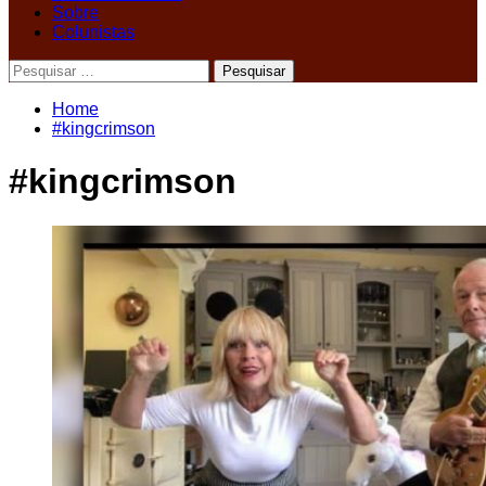
Sobre
Colunistas
Pesquisar
por:
Home
#kingcrimson
#kingcrimson