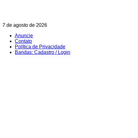
Skip
7 de agosto de 2026
to
Anuncie
content
Contato
Política de Privacidade
Bandas: Cadastro / Login