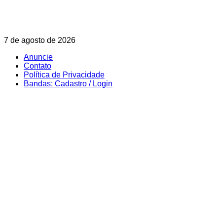
Skip
7 de agosto de 2026
to
Anuncie
content
Contato
Política de Privacidade
Bandas: Cadastro / Login