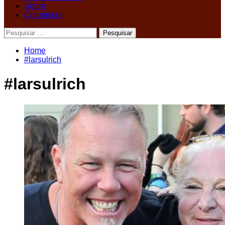
Sobre
Colunistas
Pesquisar
por:
Home
#larsulrich
#larsulrich