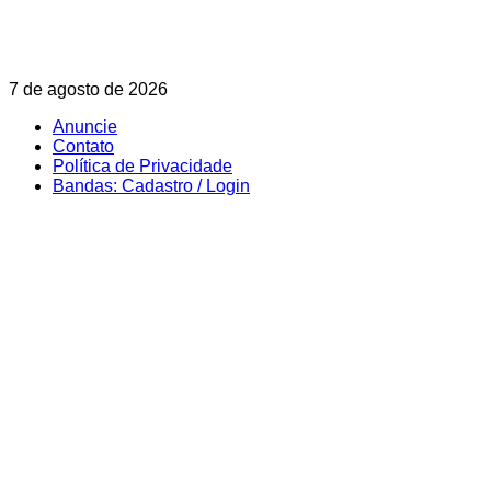
Skip
7 de agosto de 2026
to
Anuncie
content
Contato
Política de Privacidade
Bandas: Cadastro / Login