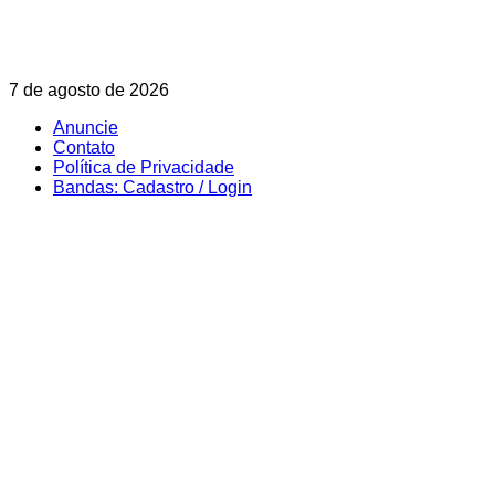
Skip
7 de agosto de 2026
to
Anuncie
content
Contato
Política de Privacidade
Bandas: Cadastro / Login