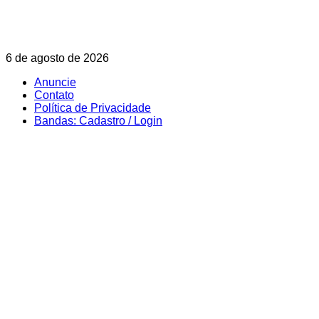
Skip
6 de agosto de 2026
to
Anuncie
content
Contato
Política de Privacidade
Bandas: Cadastro / Login