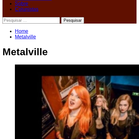
Sobre
Colunistas
Pesquisar
por:
Home
Metalville
Metalville