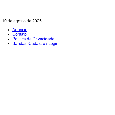
Skip
10 de agosto de 2026
to
Anuncie
content
Contato
Política de Privacidade
Bandas: Cadastro / Login