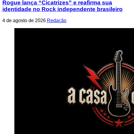
Rogue lança “Cicatrizes” e reafirma sua
identidade no Rock independente brasileiro
4 de agosto de 2026
Redação