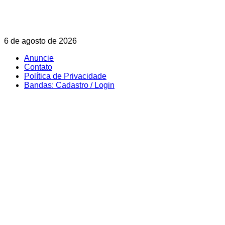
Skip
6 de agosto de 2026
to
Anuncie
content
Contato
Política de Privacidade
Bandas: Cadastro / Login