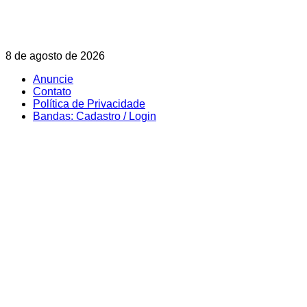
Skip
8 de agosto de 2026
to
Anuncie
content
Contato
Política de Privacidade
Bandas: Cadastro / Login