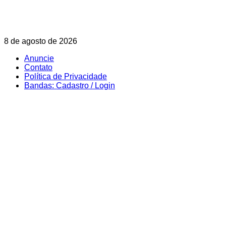
Skip
8 de agosto de 2026
to
Anuncie
content
Contato
Política de Privacidade
Bandas: Cadastro / Login