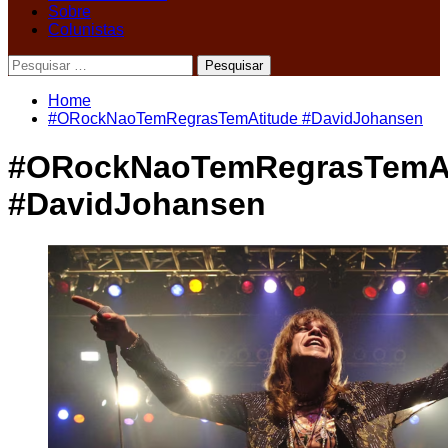
Sobre
Colunistas
Pesquisar
por:
Home
#ORockNaoTemRegrasTemAtitude #DavidJohansen
#ORockNaoTemRegrasTemAt
#DavidJohansen