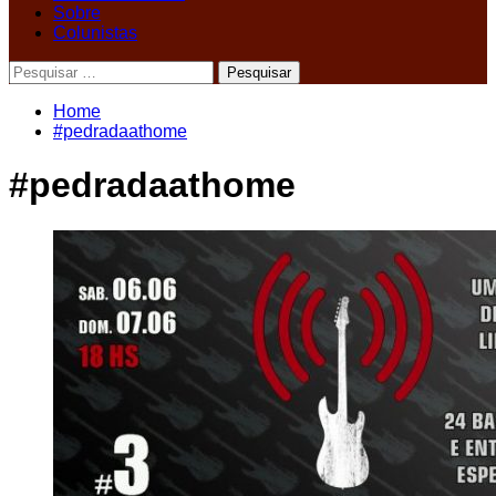
Sobre
Colunistas
Pesquisar
por:
Home
#pedradaathome
#pedradaathome