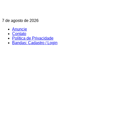
Skip
7 de agosto de 2026
to
Anuncie
content
Contato
Política de Privacidade
Bandas: Cadastro / Login