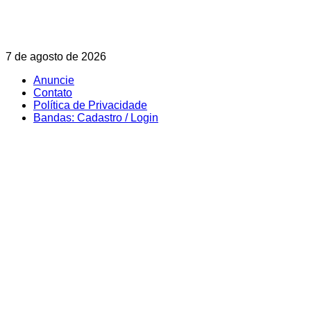
Skip
7 de agosto de 2026
to
Anuncie
content
Contato
Política de Privacidade
Bandas: Cadastro / Login