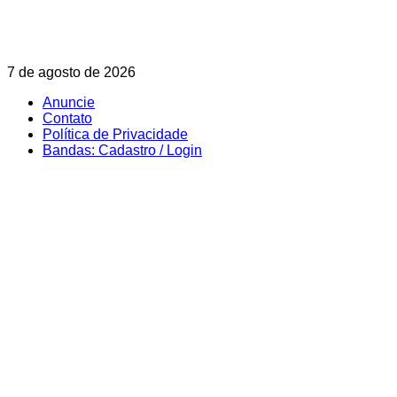
Skip
7 de agosto de 2026
to
Anuncie
content
Contato
Política de Privacidade
Bandas: Cadastro / Login