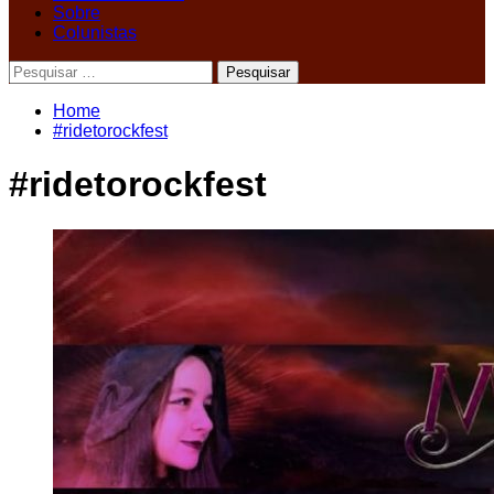
Sobre
Colunistas
Pesquisar
por:
Home
#ridetorockfest
#ridetorockfest