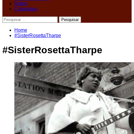
Sobre
Colunistas
Pesquisar
por:
Home
#SisterRosettaTharpe
#SisterRosettaTharpe