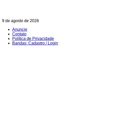
Skip
9 de agosto de 2026
to
Anuncie
content
Contato
Política de Privacidade
Bandas: Cadastro / Login