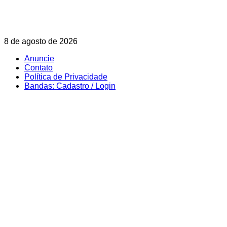
Skip
8 de agosto de 2026
to
Anuncie
content
Contato
Política de Privacidade
Bandas: Cadastro / Login