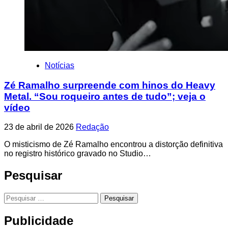
Notícias
Zé Ramalho surpreende com hinos do Heavy
Metal. “Sou roqueiro antes de tudo”; veja o
vídeo
23 de abril de 2026
Redação
O misticismo de Zé Ramalho encontrou a distorção definitiva
no registro histórico gravado no Studio…
Pesquisar
Pesquisar
por:
Publicidade