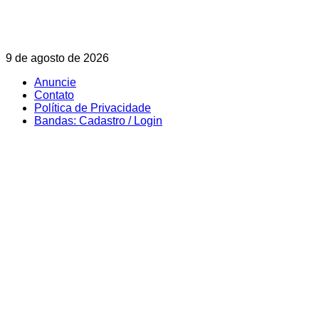
Skip
9 de agosto de 2026
to
Anuncie
content
Contato
Política de Privacidade
Bandas: Cadastro / Login