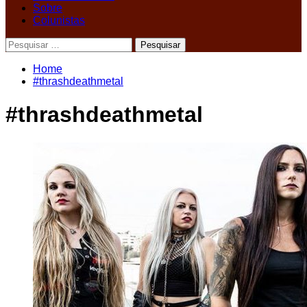
Sobre
Colunistas
Pesquisar
por:
Home
#thrashdeathmetal
#thrashdeathmetal