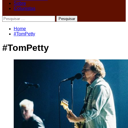
Sobre
Colunistas
Pesquisar
por:
Home
#TomPetty
#TomPetty