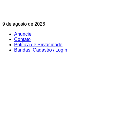
Skip
9 de agosto de 2026
to
Anuncie
content
Contato
Política de Privacidade
Bandas: Cadastro / Login