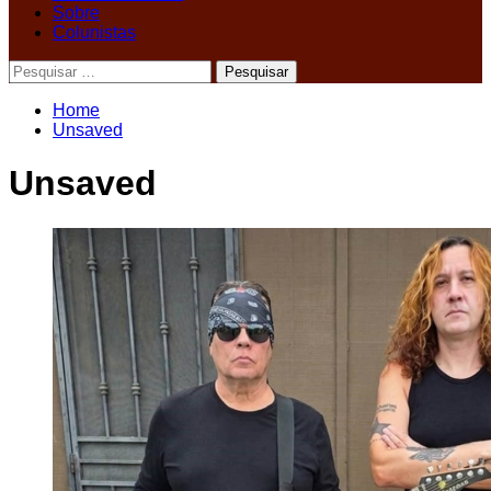
Sobre
Colunistas
Pesquisar
por:
Home
Unsaved
Unsaved