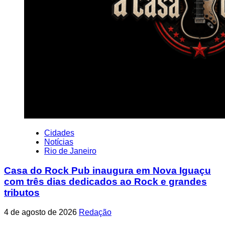
Cidades
Notícias
Rio de Janeiro
Casa do Rock Pub inaugura em Nova Iguaçu
com três dias dedicados ao Rock e grandes
tributos
4 de agosto de 2026
Redação