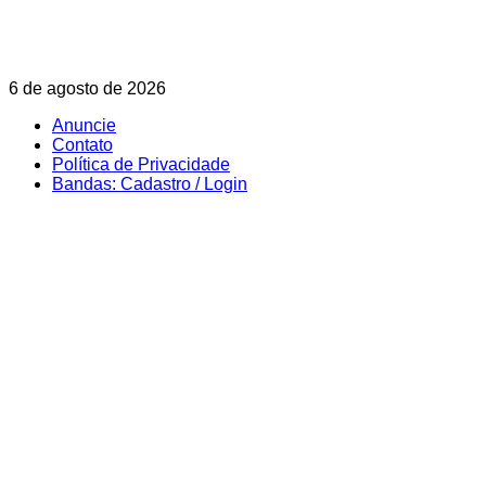
Skip
6 de agosto de 2026
to
Anuncie
content
Contato
Política de Privacidade
Bandas: Cadastro / Login