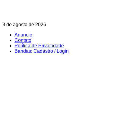
Skip
8 de agosto de 2026
to
Anuncie
content
Contato
Política de Privacidade
Bandas: Cadastro / Login