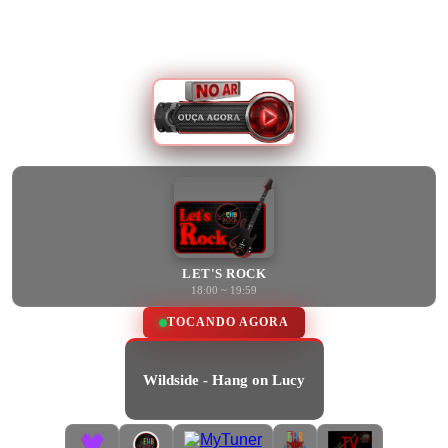
LET'S ROCK
18:00 ~ 19:59
TOCANDO AGORA
Wildside - Hang on Lucy