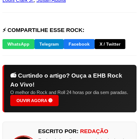
Louis Clark Jr.
,
Susan Aquila
⚡ COMPARTILHE ESSE ROCK:
WhatsApp
Telegram
Facebook
X / Twitter
📻 Curtindo o artigo? Ouça a EHB Rock
Ao Vivo!
O melhor do Rock and Roll 24 horas por dia sem paradas.
OUVIR AGORA 🔴
ESCRITO POR:
REDAÇÃO