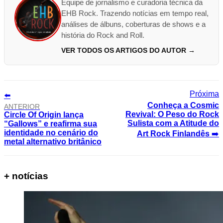
Equipe de jornalismo e curadoria técnica da
EHB Rock. Trazendo notícias em tempo real,
análises de álbuns, coberturas de shows e a
história do Rock and Roll.
VER TODOS OS ARTIGOS DO AUTOR →
⬅️
Conheça a Cosmic
ANTERIOR
Revival: O Peso do Rock
Circle Of Origin lança
Sulista com a Atitude do
“Gallows” e reafirma sua
identidade no cenário do
Art Rock Finlandês
➡️
metal alternativo britânico
+ notícias