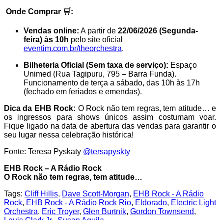
Onde Comprar 🛒:
Vendas online:
A partir de
22/06/2026 (Segunda-
feira) às 10h
pelo site oficial
eventim.com.br/theorchestra
.
Bilheteria Oficial (Sem taxa de serviço):
Espaço
Unimed (Rua Tagipuru, 795 – Barra Funda).
Funcionamento de terça a sábado, das 10h às 17h
(fechado em feriados e emendas).
Dica da EHB Rock:
O Rock não tem regras, tem atitude… e
os ingressos para shows únicos assim costumam voar.
Fique ligado na data de abertura das vendas para garantir o
seu lugar nessa celebração histórica!
Fonte: Teresa Pyskaty
@tersapyskty
EHB Rock – A Rádio Rock
O Rock não tem regras, tem atitude…
Tags:
Cliff Hillis
,
Dave Scott-Morgan
,
EHB Rock - A Rádio
Rock
,
EHB Rock - A Rádio Rock Rio
,
Eldorado
,
Electric Light
Orchestra
,
Eric Troyer
,
Glen Burtnik
,
Gordon Townsend
,