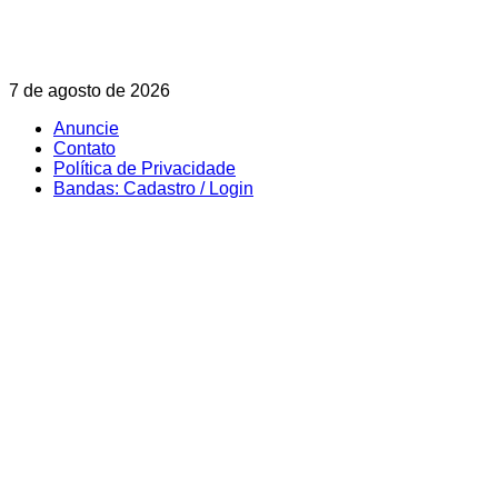
Skip
7 de agosto de 2026
to
Anuncie
content
Contato
Política de Privacidade
Bandas: Cadastro / Login