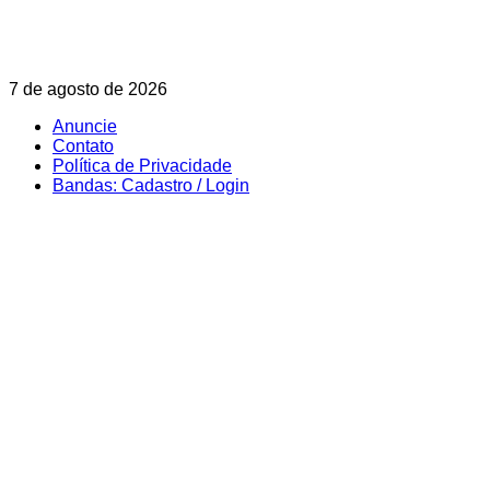
Skip
7 de agosto de 2026
to
Anuncie
content
Contato
Política de Privacidade
Bandas: Cadastro / Login