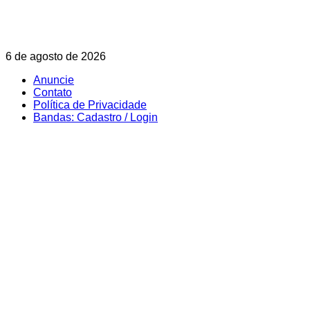
Skip
6 de agosto de 2026
to
Anuncie
content
Contato
Política de Privacidade
Bandas: Cadastro / Login