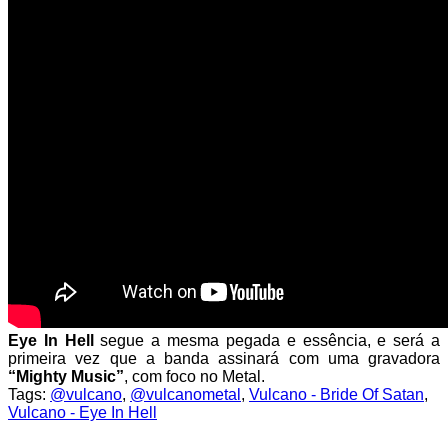
Eye In Hell
segue a mesma pegada e essência, e será a
primeira vez que a banda assinará com uma gravadora
“Mighty Music”
, com foco no Metal.
Tags:
@vulcano
,
@vulcanometal
,
Vulcano - Bride Of Satan
,
Vulcano - Eye In Hell