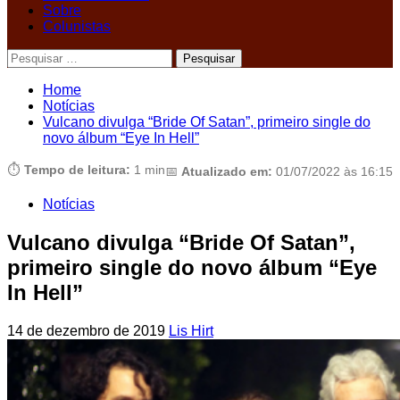
Sobre
Colunistas
Pesquisar
por:
Home
Notícias
Vulcano divulga “Bride Of Satan”, primeiro single do
novo álbum “Eye In Hell”
⏱️
Tempo de leitura:
1 min
📅
Atualizado em:
01/07/2022 às 16:15
Notícias
Vulcano divulga “Bride Of Satan”,
primeiro single do novo álbum “Eye
In Hell”
14 de dezembro de 2019
Lis Hirt