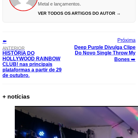
Metal e lançamentos.
VER TODOS OS ARTIGOS DO AUTOR →
⬅️
Deep Purple Divulga Clipe
ANTERIOR
Do Novo Single Throw My
HISTÓRIA DO
HOLLYWOOD RAINBOW
Bones
➡️
CLUB! nas principais
plataformas a partir de 29
de outubro.
+ notícias