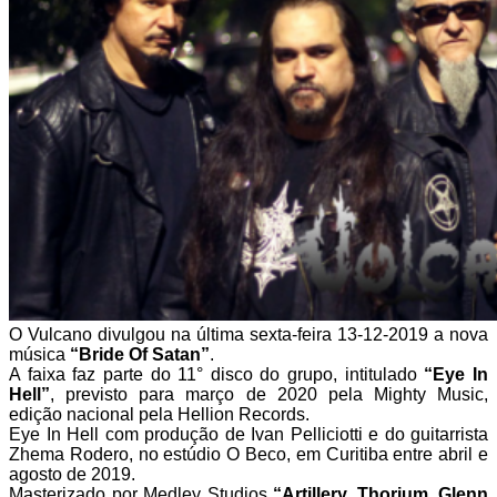
O Vulcano divulgou na última sexta-feira 13-12-2019 a nova
música
“Bride Of Satan”
.
A faixa faz parte do 11° disco do grupo, intitulado
“Eye In
Hell”
, previsto para março de 2020 pela Mighty Music,
edição nacional pela Hellion Records.
Eye In Hell com produção de Ivan Pelliciotti e do guitarrista
Zhema Rodero, no estúdio O Beco, em Curitiba entre abril e
agosto de 2019.
Masterizado por Medley Studios
“Artillery, Thorium, Glenn